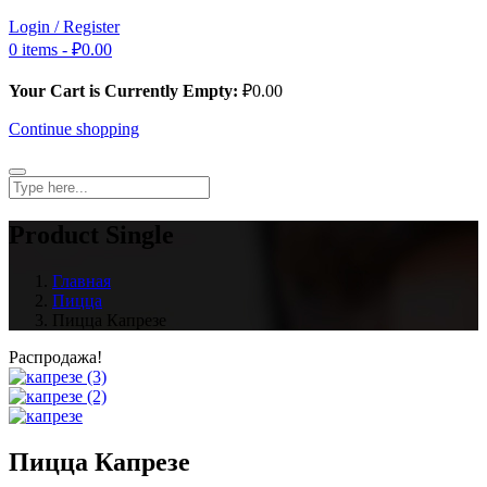
Login / Register
0 items -
₽
0.00
Your Cart is Currently Empty:
₽
0.00
Continue shopping
Product Single
Главная
Пицца
Пицца Капрезе
Распродажа!
Пицца Капрезе