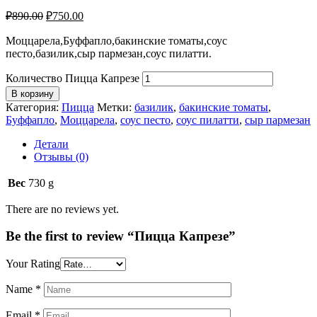
₽
890.00
₽
750.00
Моццарела,Буффапло,бакинские томаты,соус
песто,базилик,сыр пармезан,соус пилатти.
Количество Пицца Капрезе
В корзину
Категория:
Пицца
Метки:
базилик
,
бакинские томаты
,
Буффапло
,
Моццарела
,
соус песто
,
соус пилатти
,
сыр пармезан
Детали
Отзывы (0)
Вес
730 g
There are no reviews yet.
Be the first to review “Пицца Капрезе”
Your Rating
Name
*
Email
*