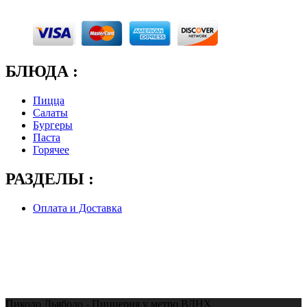
БЛЮДА :
Пицца
Салаты
Бургеры
Паста
Горячее
РАЗДЕЛЫ :
Оплата и Доставка
Пиколо Дьяболо - Пиццерия у метро ВДНХ