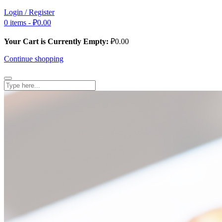
Login / Register
0 items -
₽
0.00
Your Cart is Currently Empty:
₽
0.00
Continue shopping