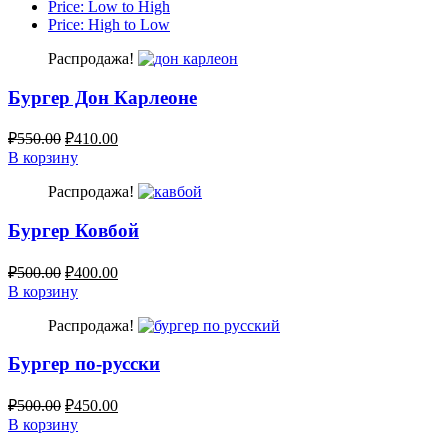
Price: Low to High
Price: High to Low
Распродажа!
Бургер Дон Карлеоне
₽
550.00
₽
410.00
В корзину
Распродажа!
Бургер Ковбой
₽
500.00
₽
400.00
В корзину
Распродажа!
Бургер по-русски
₽
500.00
₽
450.00
В корзину