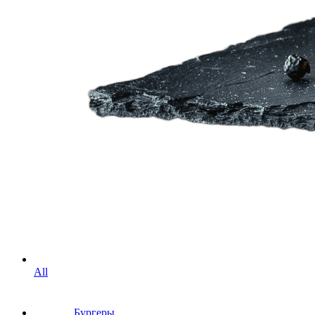
All
Бургеры