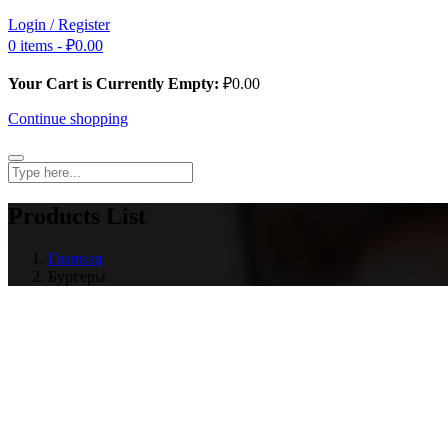
Login / Register
0 items -
₽
0.00
Your Cart is Currently Empty:
₽
0.00
Continue shopping
Products List
Главная
Бургеры