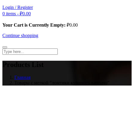
Login / Register
0 items -
₽
0.00
Your Cart is Currently Empty:
₽
0.00
Continue shopping
Products List
Главная
Товары с меткой “ломтики куриного карпачо”