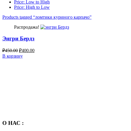
Price: Low to High
Price: High to Low
Products tagged “
ломтики куриного карпачо
”
Распродажа!
Энгри Бердз
₽
450.00
₽
400.00
В корзину
О НАС :