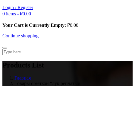
Login / Register
0 items -
₽
0.00
Your Cart is Currently Empty:
₽
0.00
Continue shopping
Products List
Главная
Товары с меткой “лук репчатый”