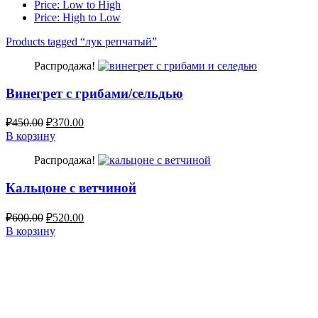
Price: Low to High
Price: High to Low
Products tagged “
лук репчатый
”
Распродажа!
Винегрет с грибами/сельдью
₽
450.00
₽
370.00
В корзину
Распродажа!
Кальцоне с ветчиной
₽
600.00
₽
520.00
В корзину