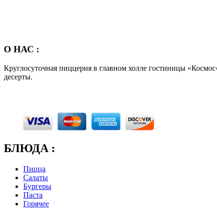
О НАС :
Круглосуточная пиццерия в главном холле гостиницы «Космос»
десерты.
БЛЮДА :
Пицца
Салаты
Бургеры
Паста
Горячее